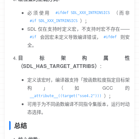
必须使用
（而非
#ifdef SDL_XXX_INTRINSICS
）；
#if SDL_XXX_INTRINSICS
SDL 仅在支持时定义宏，不支持时宏不存在——
会因宏未定义导致编译错误，
则安
#if
#ifdef
全。
目标架构属性
（SDL_HAS_TARGET_ATTRIBS）
：
定义该宏时，编译器支持「按函数粒度指定目标架
构」（如 GCC 的
）；
__attribute__((target("sse4.2")))
可用于为不同函数编译不同指令集版本，运行时动
态选择。
总结