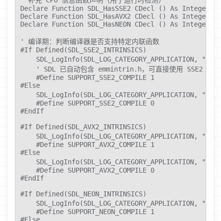
Declare Function SDL_HasSSE2 CDecl () As Integer

Declare Function SDL_HasAVX2 CDecl () As Integer

Declare Function SDL_HasNEON CDecl () As Integer

' 编译期：判断编译器是否支持特定内联函数

#If Defined(SDL_SSE2_INTRINSICS)

    SDL_LogInfo(SDL_LOG_CATEGORY_APPLICATION
    ' SDL 已自动包含 emmintrin.h，可直接使用 SSE2 内联
    #Define SUPPORT_SSE2_COMPILE 1

#Else

    SDL_LogInfo(SDL_LOG_CATEGORY_APPLICATION
    #Define SUPPORT_SSE2_COMPILE 0

#EndIf

#If Defined(SDL_AVX2_INTRINSICS)

    SDL_LogInfo(SDL_LOG_CATEGORY_APPLICATION
    #Define SUPPORT_AVX2_COMPILE 1

#Else

    SDL_LogInfo(SDL_LOG_CATEGORY_APPLICATION
    #Define SUPPORT_AVX2_COMPILE 0

#EndIf

#If Defined(SDL_NEON_INTRINSICS)

    SDL_LogInfo(SDL_LOG_CATEGORY_APPLICATION
    #Define SUPPORT_NEON_COMPILE 1

#Else
