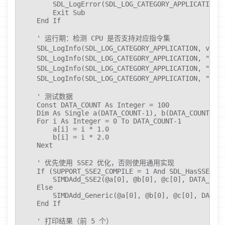
        SDL_LogError(SDL_LOG_CATEGORY_APPLICATIO
        Exit Sub

    End If

    ' 运行期：检测 CPU 是否支持对应指令集

    SDL_LogInfo(SDL_LOG_CATEGORY_APPLICATION,
    SDL_LogInfo(SDL_LOG_CATEGORY_APPLICATION, "SS
    SDL_LogInfo(SDL_LOG_CATEGORY_APPLICATION, "AV
    SDL_LogInfo(SDL_LOG_CATEGORY_APPLICATION, "NE
    ' 测试数据

    Const DATA_COUNT As Integer = 100

    Dim As Single a(DATA_COUNT-1), b(DATA_COUNT-1),
    For i As Integer = 0 To DATA_COUNT-1

        a[i] = i * 1.0

        b[i] = i * 2.0

    Next

    ' 优先使用 SSE2 优化，否则使用通用实现

    If (SUPPORT_SSE2_COMPILE = 1 And SDL_HasSSE2() 
        SIMDAdd_SSE2(@a[0], @b[0], @c[0], DATA_COUN
    Else

        SIMDAdd_Generic(@a[0], @b[0], @c[0], DATA_C
    End If

    ' 打印结果（前 5 个）
