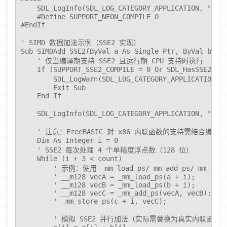
    SDL_LogInfo(SDL_LOG_CATEGORY_APPLICATION
    #Define SUPPORT_NEON_COMPILE 0

#EndIf

' SIMD 数据加法示例（SSE2 实现）

Sub SIMDAdd_SSE2(ByVal a As Single Ptr, ByVal b As 
    ' 仅当编译期支持 SSE2 且运行期 CPU 支持时执行

    If (SUPPORT_SSE2_COMPILE = 0 Or SDL_HasSSE2() =
        SDL_LogWarn(SDL_LOG_CATEGORY_APPLICA
        Exit Sub

    End If

    SDL_LogInfo(SDL_LOG_CATEGORY_APPLICATION, 
    ' 注意：FreeBASIC 对 x86 内联函数的支持需结合编
    Dim As Integer i = 0

    ' SSE2 每次处理 4 个单精度浮点数（128 位）

    While (i + 3 < count)

        ' 示例：使用 _mm_load_ps/_mm_add_ps/_mm_sto
        ' __m128 vecA = _mm_load_ps(a + i);

        ' __m128 vecB = _mm_load_ps(b + i);

        ' __m128 vecC = _mm_add_ps(vecA, vecB);

        ' _mm_store_ps(c + i, vecC);

        ' 模拟 SSE2 并行加法（实际需替换为真实内联函数）