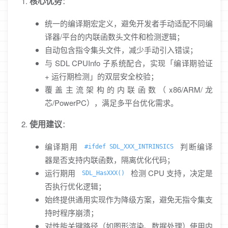
核心优势
：
统一的编译期宏定义，避免开发者手动适配不同编
译器/平台的内联函数头文件和检测逻辑；
自动包含指令集头文件，减少手动引入错误；
与 SDL CPUInfo 子系统配合，实现「编译期验证
+ 运行期检测」的双层安全校验；
覆盖主流架构的内联函数（x86/ARM/龙
芯/PowerPC），满足多平台优化需求。
使用建议
：
编译期用
判断编译
#ifdef SDL_XXX_INTRINSICS
器是否支持内联函数，隔离优化代码；
运行期用
检测 CPU 支持，决定是
SDL_HasXXX()
否执行优化逻辑；
始终提供通用实现作为降级方案，避免无指令集支
持时程序崩溃；
对性能关键路径（如图形渲染、数据处理）使用内