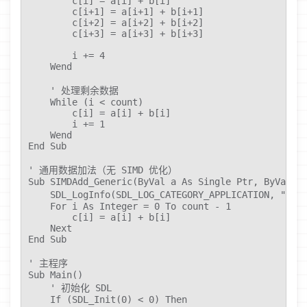
        c[i] = a[i] + b[i]

        c[i+1] = a[i+1] + b[i+1]

        c[i+2] = a[i+2] + b[i+2]

        c[i+3] = a[i+3] + b[i+3]

        i += 4

    Wend

    ' 处理剩余数据

    While (i < count)

        c[i] = a[i] + b[i]

        i += 1

    Wend

End Sub

' 通用数据加法（无 SIMD 优化）

Sub SIMDAdd_Generic(ByVal a As Single Ptr, ByVal b 
    SDL_LogInfo(SDL_LOG_CATEGORY_APPLICATION,
    For i As Integer = 0 To count - 1

        c[i] = a[i] + b[i]

    Next

End Sub

' 主程序

Sub Main()

    ' 初始化 SDL

    If (SDL_Init(0) < 0) Then
