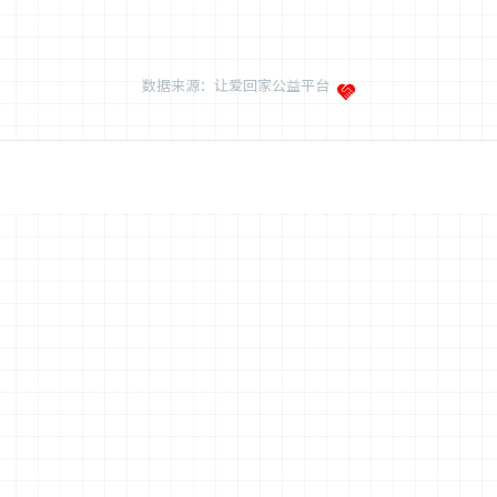
张修振
黎德国
张涛
韦平
寻找
寻找
寻找
寻找
男
男
男
女
北省黄冈市麻城市
贵州省遵义市余庆县
广东省茂名市电白区
湖南省长沙市岳
张明君
庾金成
史伟强
彭冬梅
寻找
寻找
寻找
寻找
女
男
男
女
东省济宁市嘉祥县
贵州省黔南布依族苗族自治州平塘县
陕西省汉中市南郑县
安徽省阜阳市临
寻找
寻找
寻找
寻找
市
东省聊城市高唐县
广东省东莞市莞城区
河南省郑州市新郑市
:
数据来源：让爱回家公益平台