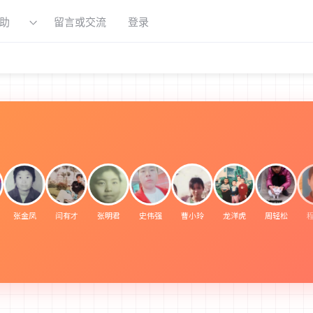
助
留言或交流
登录
张金凤
闫有才
张明君
史伟强
曹小玲
龙洋虎
周轻松
程梁
曹伟
柏骅光
何明国
周瑞芝
女
男
男
女