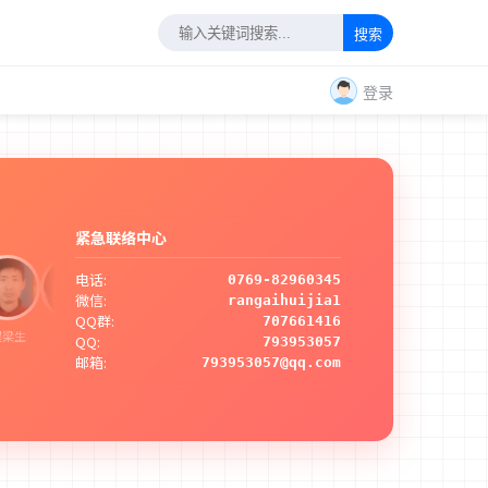
搜索
登录
紧急联络中心
电话:
0769-82960345
微信:
rangaihuijia1
QQ群:
707661416
生
赖华生
陈裕良
涂德敏
薛俊
曹玉娇
王德辉
李闯
QQ:
793953057
邮箱:
793953057@qq.com
肖传坤
袁金金
王俊超
女
男
女