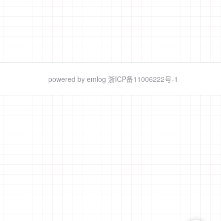
李某
陈群秀
张金凤
寻找
寻找
寻找
女
女
女
麓区
四川省资阳市简阳市
江西省宜春市袁州区
河南省南阳市新野县
曹小玲
吴清坡
龙洋虎
寻找
寻找
寻找
女
男
男
泉县
江西省南昌市新建县
广东阳江阳春
河南省郑州市荥阳市
寻找
寻找
寻找
江西省赣州市寻乌县
河南省南阳市社旗县
四川省资阳市雁江区
powered by
emlog
浙ICP备11006222号-1