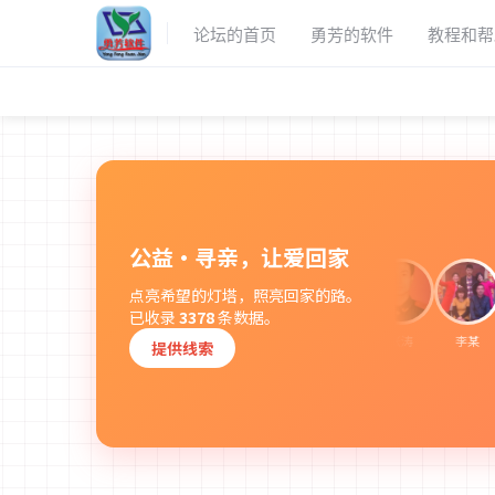
论坛的首页
勇芳的软件
教程和帮
公益·寻亲，让爱回家
点亮希望的灯塔，照亮回家的路。
已收录
3378
条数据。
伟
何明国
肖传坤
王俊超
吴春游
张修振
张涛
李某
提供线索
刘之梦
赖琴
刘桃华
男
女
男