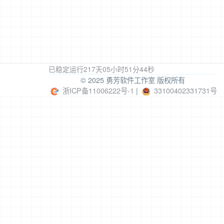
贺雪花
吴春游
卢伟雄
寻找
寻找
寻找
男
女
男
湖南常德
江西省赣州市崇义县
江西赣州信丰县
湖
张光亮
闫有才
李桂芬
寻找
寻找
寻找
男
男
女
湖南省衡阳市耒阳市
江苏省南京市溧水区
广东省河源市和平县
山
寻找
寻找
寻找
山东省德州市齐河县
湖南省常德市石门县
湖北省襄阳市老河口
山
已稳定运行217天
05小时51分44秒
© 2025 勇芳软件工作室 版权所有
浙ICP备11006222号-1
|
33100402331731号