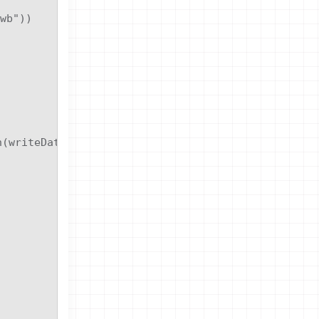
wb"))

writeData))
