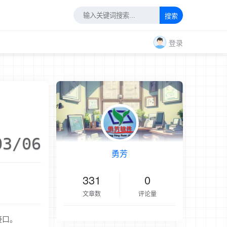
搜索
登录
03/06
勇芳
331
0
文章数
评论量
接口。