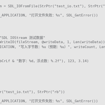
m = SDL_IOFromFile(StrPtr("test_io.txt"), StrPtr("
RY_APPLICATION, "打开文件失败：%s", SDL_GetError())

 "SDL IOStream 测试数据"

WriteIO(fileStream, @writeData, 1, Len(writeData))

PPLICATION, "写入字节数：%u（预期：%u）", writeCount, Len(
(vbCrLf & "数字：%d，浮点数：%.2f"), 123, 3.14)

r("test_io.txt"), StrPtr("rb"))

RY_APPLICATION, "打开文件失败：%s", SDL_GetError())
