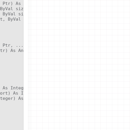
 Ptr) As SDL_IOStream

ByVal size As UInteger, ByVal maxnum As UInteger) 
 ByVal size As UInteger, ByVal num As UInteger) As
t, ByVal whence As SDL_IOWhence) As LongInt

 Ptr, ...) As Integer

tr) As Any Ptr

 As Integer

ort) As Integer

teger) As Integer
