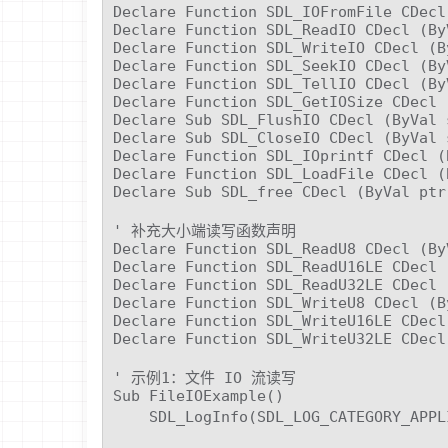
Declare Function SDL_IOFromFile CDecl
Declare Function SDL_ReadIO CDecl (By
Declare Function SDL_WriteIO CDecl (B
Declare Function SDL_SeekIO CDecl (By
Declare Function SDL_TellIO CDecl (By
Declare Function SDL_GetIOSize CDecl 
Declare Sub SDL_FlushIO CDecl (ByVal 
Declare Sub SDL_CloseIO CDecl (ByVal 
Declare Function SDL_IOprintf CDecl (
Declare Function SDL_LoadFile CDecl (
Declare Sub SDL_free CDecl (ByVal ptr
' 补充大小端读写函数声明

Declare Function SDL_ReadU8 CDecl (By
Declare Function SDL_ReadU16LE CDecl 
Declare Function SDL_ReadU32LE CDecl 
Declare Function SDL_WriteU8 CDecl (B
Declare Function SDL_WriteU16LE CDecl
Declare Function SDL_WriteU32LE CDecl
' 示例1：文件 IO 流读写

Sub FileIOExample()

    SDL_LogInfo(SDL_LOG_CATEGORY_A