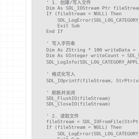
    ' 1. 创建/写入文件

    Dim As SDL_IOStream Ptr fileStrea
    If (fileStream = NULL) Then

        SDL_LogError(SDL_LOG_CATEGO
        Exit Sub

    End If

    ' 写入字符串

    Dim As ZString * 100 writeData =
    Dim As UInteger writeCount = SDL_
    SDL_LogInfo(SDL_LOG_CATEGORY_A
    ' 格式化写入

    SDL_IOprintf(fileStream, StrPtr
    ' 刷新并关闭

    SDL_FlushIO(fileStream)

    SDL_CloseIO(fileStream)

    ' 2. 读取文件

    fileStream = SDL_IOFromFile(StrPt
    If (fileStream = NULL) Then

        SDL_LogError(SDL_LOG_CATEGO