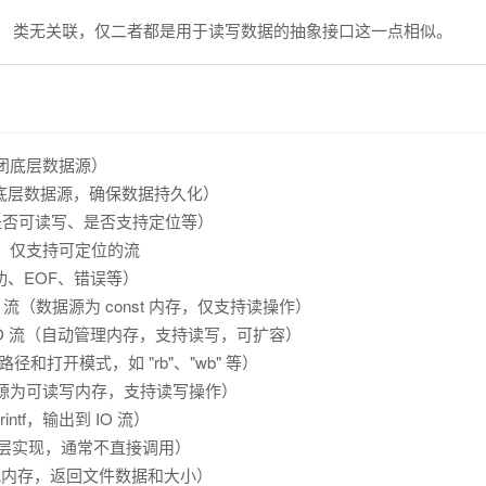
类无关联，仅二者都是用于读写数据的抽象接口这一点相似。
，关闭底层数据源）
据写入底层数据源，确保数据持久化）
属性（如是否可读写、是否支持定位等）
字节），仅支持可定位的流
（成功、EOF、错误等）
IO 流（数据源为 const 内存，仅支持读操作）
创建 IO 流（自动管理内存，支持读写，可扩容）
件路径和打开模式，如 "rb"、"wb" 等）
（数据源为可读写内存，支持读写操作）
intf，输出到 IO 流）
 流（底层实现，通常不直接调用）
动分配内存，返回文件数据和大小）