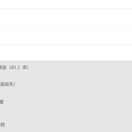
接 SDL3 库）

可能缺失）

置

柄
