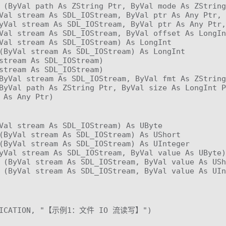
 (ByVal path As ZString Ptr, ByVal mode As ZString
Val stream As SDL_IOStream, ByVal ptr As Any Ptr, 
yVal stream As SDL_IOStream, ByVal ptr As Any Ptr,
Val stream As SDL_IOStream, ByVal offset As LongIn
Val stream As SDL_IOStream) As LongInt

(ByVal stream As SDL_IOStream) As LongInt

stream As SDL_IOStream)

stream As SDL_IOStream)

ByVal stream As SDL_IOStream, ByVal fmt As ZString
ByVal path As ZString Ptr, ByVal size As LongInt P
 As Any Ptr)

Val stream As SDL_IOStream) As UByte

(ByVal stream As SDL_IOStream) As UShort

(ByVal stream As SDL_IOStream) As UInteger

yVal stream As SDL_IOStream, ByVal value As UByte)
 (ByVal stream As SDL_IOStream, ByVal value As USh
 (ByVal stream As SDL_IOStream, ByVal value As UIn
PPLICATION, "【示例1：文件 IO 流读写】")
