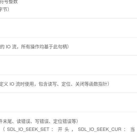
位无符号整数
（字节）
打开的 IO 流，所有操作均基于此句柄）
口结构体（自定义 IO 流时使用，包含读写、定位、关闭等函数指针）
到达文件末尾、读错误、写错误、定位错误等）
（SDL_IO_SEEK_SET：开头，SDL_IO_SEEK_CU