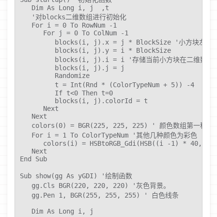
   Dim As Long i, j  ,t 

   '对blocks二维数组进行初始化

   For i = 0 To RowNum -1

      For j = 0 To ColNum -1

         blocks(i, j).x = j * BlockSize '小方块左
         blocks(i, j).y = i * BlockSize

         blocks(i, j).i = i '存储当前小方块在二维数组
         blocks(i, j).j = j

         Randomize  

         t = Int(Rnd * (ColorTypeNum + 5)
         If t<0 Then t=0

         blocks(i, j).colorId = t 

      Next

   Next

   colors(0) = BGR(225, 225, 225) ' 颜色数组
   For i = 1 To ColorTypeNum '其他几种颜色为彩色

      colors(i) = HSBtoRGB_Gdi(HSB((i -1) * 40, 80,
   Next

End Sub

Sub show(gg As yGDI) '绘制函数

   gg.Cls BGR(220, 220, 220) '灰色背景。

   gg.Pen 1, BGR(255, 255, 255) ' 白色线条

   Dim As Long i, j
