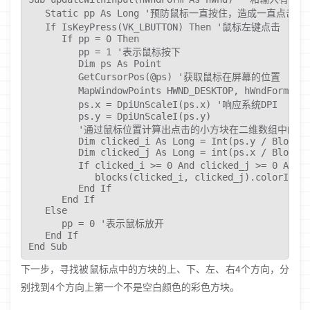
   Static pp As Long '预防鼠标一直按住，造成一直点击

   If IsKeyPress(VK_LBUTTON) Then '鼠标左键点击

      If pp = 0 Then

         pp = 1 '表示鼠标按下

         Dim ps As Point

         GetCursorPos(@ps) '获取鼠标在屏幕的位置

         MapWindowPoints HWND_DESKTOP, hWnd
         ps.x = DpiUnScaleI(ps.x) '响应系统DPI

         ps.y = DpiUnScaleI(ps.y)

         '通过鼠标位置计算出点击的小方块在二维数组中的下标
         Dim clicked_i As Long = Int(ps.y / BlockSi
         Dim clicked_j As Long = int(ps.x / BlockSi
         If clicked_i >= 0 And clicked_j >= 0 And
            blocks(clicked_i, clicked_j).colorId =0
         End If

      End If

   Else

      pp = 0 '表示鼠标放开

   End If

End Sub
下一步，寻找被鼠标点中的方块的上、下、左、右4个方向，分
别找到4个方向上第一个不是空白颜色的彩色方块。