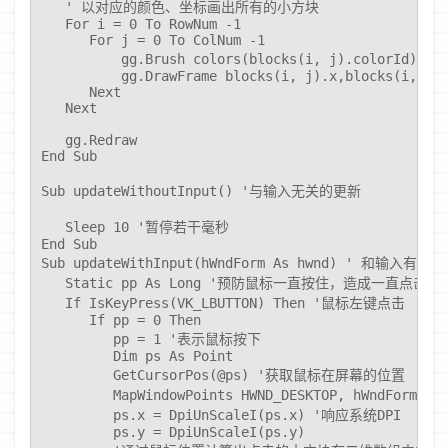
   ' 以对应的颜色、坐标画出所有的小方块

   For i = 0 To RowNum -1

      For j = 0 To ColNum -1

          gg.Brush colors(blocks(i, j).colorId)
          gg.DrawFrame blocks(i, j).x,blocks(i, j).
      Next

   Next

   gg.Redraw

End Sub

Sub updateWithoutInput() '与输入无关的更新

   Sleep 10 '暂停若干毫秒

End Sub

Sub updateWithInput(hWndForm As hwnd) ' 和输入有关的
   Static pp As Long '预防鼠标一直按住，造成一直点击

   If IsKeyPress(VK_LBUTTON) Then '鼠标左键点击

      If pp = 0 Then

         pp = 1 '表示鼠标按下

         Dim ps As Point

         GetCursorPos(@ps) '获取鼠标在屏幕的位置

         MapWindowPoints HWND_DESKTOP, hWnd
         ps.x = DpiUnScaleI(ps.x) '响应系统DPI

         ps.y = DpiUnScaleI(ps.y)
