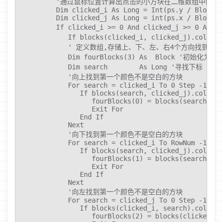
         '通过鼠标位置计算出点击的小方块在二维数组中的下标
         Dim clicked_i As Long = Int(ps.y / BlockSi
         Dim clicked_j As Long = int(ps.x / BlockSi
         If clicked_i >= 0 And clicked_j >= 0 And
            If blocks(clicked_i, clicked_j)
            ' 定义数组,存储上、下、左、右4个方向找到第
            Dim fourBlocks(3) As  Block '初始化为
            Dim search        As Long '寻找下标

            '向上找到第一个颜色不是空白的方块

            For search = clicked_i To 0 Step -1

               If blocks(search, clicked_j).colorId
                  fourBlocks(0) = blocks(search, cl
                  Exit For

               End If

            Next

            '向下找到第一个颜色不是空白的方块

            For search = clicked_i To RowNum -1

               If blocks(search, clicked_j).colorId
                  fourBlocks(1) = blocks(search, cl
                  Exit For

               End If

            Next

            '向左找到第一个颜色不是空白的方块

            For search = clicked_j To 0 Step -1

               If blocks(clicked_i, search).colorId
                  fourBlocks(2) = blocks(clicked_i,