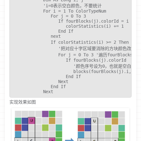
            'i=0表示空白颜色，不要统计

            For i = 1 To ColorTypeNum

               For j = 0 To 3

                  If fourBlocks(j).colorId = i Then
                     colorStatistics(i) += 1

                  End If

               next

               If colorStatistics(i) >= 2 Th
                  '把对应十字区域要消除的方块颜色改成空
                  For j = 0 To 3 '遍历fourBlocks

                     If fourBlocks(j).colorId  = i 
                        '颜色序号设为0，也就是空白的灰
                        blocks(fourBlocks(j).i, fou
                     End If

                  Next

               End If

            Next
实现效果如图