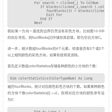
            For search = clicked_j To ColNum

               If blocks(clicked_i,search ).colorId
                  fourBlocks(3) = blocks(clicked_i,
                  Exit For 

               End If 

            Next
假如某一方向一直找到边界仍然没有彩色方块，比如图10-5中
的向左寻找，则fourBlocks[2]中储存其初值，即为空白方块C。
进一步，统计数组fourBlocks的4个元素，检查是否有2个或2个
以上相同颜色的彩色方块，如果有就将其消除。
首先定义数组colorStatistics存储各种颜色的小方块的个数：
Dim colorStatistics(ColorTypeNum) As Long
遍历fourBlocks，统计对应颜色彩色方块的个数。如果某种颜色
的方块个数colorStatistics[i] >=2，则将对应方块的颜色序号设
为0：
            Dim As Long i, j
