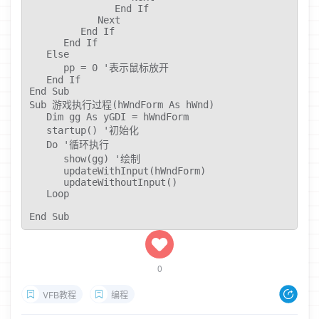
               End If

            Next

         End If

      End If

   Else

      pp = 0 '表示鼠标放开

   End If

End Sub

Sub 游戏执行过程(hWndForm As hWnd)

   Dim gg As yGDI = hWndForm

   startup() '初始化

   Do '循环执行

      show(gg) '绘制

      updateWithInput(hWndForm)

      updateWithoutInput()

   Loop

End Sub
0
VFB教程
编程