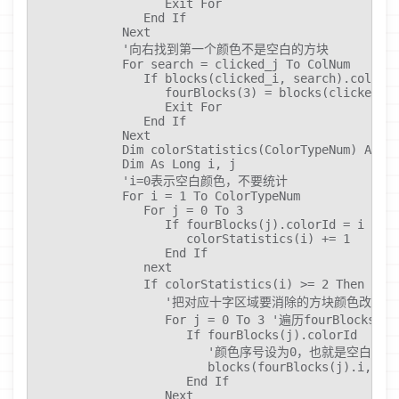
                  Exit For

               End If

            Next

            '向右找到第一个颜色不是空白的方块

            For search = clicked_j To ColNum

               If blocks(clicked_i, search).colorId
                  fourBlocks(3) = blocks(clicked_i,
                  Exit For

               End If

            Next

            Dim colorStatistics(ColorTypeNum) As Lo
            Dim As Long i, j

            'i=0表示空白颜色，不要统计

            For i = 1 To ColorTypeNum

               For j = 0 To 3

                  If fourBlocks(j).colorId = i Then
                     colorStatistics(i) += 1

                  End If

               next

               If colorStatistics(i) >= 2 Th
                  '把对应十字区域要消除的方块颜色改成空
                  For j = 0 To 3 '遍历fourBlocks

                     If fourBlocks(j).colorId  = i 
                        '颜色序号设为0，也就是空白的灰
                        blocks(fourBlocks(j).i, fou
                     End If

                  Next
