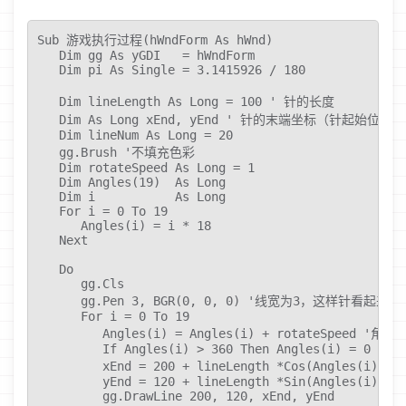
Sub 游戏执行过程(hWndForm As hWnd)

   Dim gg As yGDI   = hWndForm

   Dim pi As Single = 3.1415926 / 180

   Dim lineLength As Long = 100 ' 针的长度

   Dim As Long xEnd, yEnd ' 针的末端坐标（针起始位置
   Dim lineNum As Long = 20

   gg.Brush '不填充色彩

   Dim rotateSpeed As Long = 1

   Dim Angles(19)  As Long

   Dim i           As Long

   For i = 0 To 19

      Angles(i) = i * 18

   Next

   Do

      gg.Cls

      gg.Pen 3, BGR(0, 0, 0) '线宽为3，这样针看起来更
      For i = 0 To 19

         Angles(i) = Angles(i) + rotateSpeed '角度
         If Angles(i) > 360 Then Angles(i) = 0

         xEnd = 200 + lineLength *Cos(Angles(i)
         yEnd = 120 + lineLength *Sin(Angles(i) * p
         gg.DrawLine 200, 120, xEnd, yEnd
