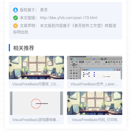
版权属于：
勇芳
本文链接：
http://bbs.yfvb.com/post-173.html
文章声明：
本文版权内容属于《勇芳软件工作室》转载请
标明出处
相关推荐
VisualFreeBasic内置库_CDec 128位十进制数
VisualFreeBasic控件_Label 文字
VisualFreeBasic游戏趣味编程_5.1_绘制圆盘与针
VisualFreeBasic代码_打印机